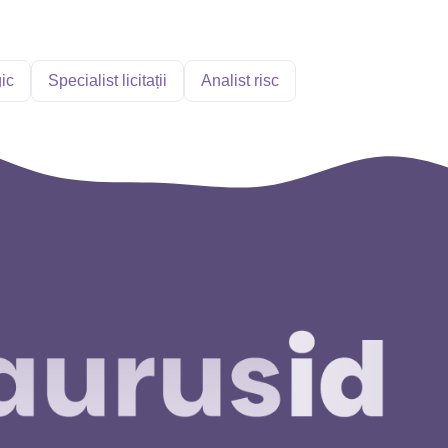
ic
Specialist licitații
Analist risc