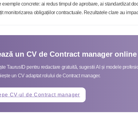
 exemple concrete: ai redus timpul de aprobare, ai standardizat do
it monitorizarea obligațiilor contractuale. Rezultatele clare au impa
ează un CV de Contract manager online
te TaurusID pentru redactare gratuită, sugestii AI și modele profesi
iește un CV adaptat rolului de Contract manager.
epe CV-ul de Contract manager