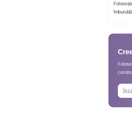
Folosește
îmbunătăț
Cre
Foloseș
constru
Înc