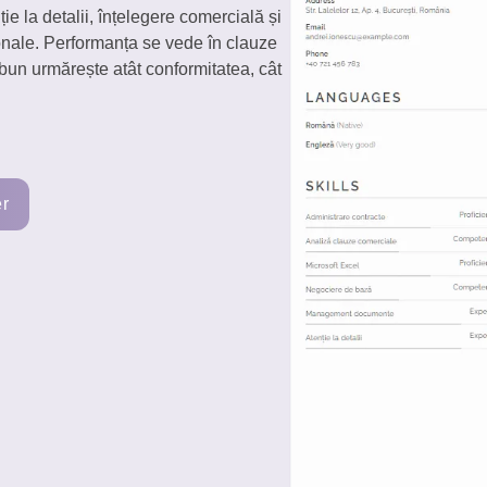
ie la detalii, înțelegere comercială și
ionale. Performanța se vede în clauze
 bun urmărește atât conformitatea, cât
er