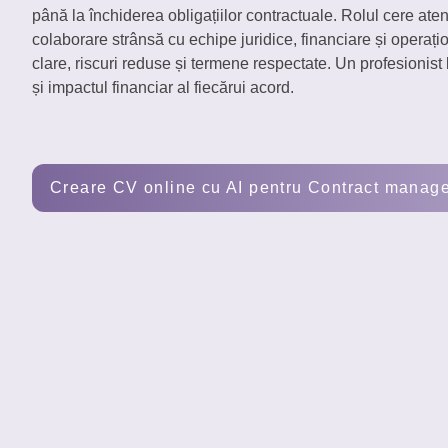
până la închiderea obligațiilor contractuale. Rolul cere atenț
Creează
colaborare strânsă cu echipe juridice, financiare și operaț
un CV
clare, riscuri reduse și termene respectate. Un profesionist
și impactul financiar al fiecărui acord.
Creare CV online cu AI pentru Contract manag