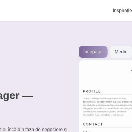
Inspirație
Începător
Mediu
ager —
ei încă din faza de negociere și