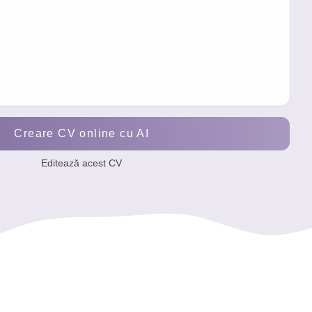
Creare CV online cu AI
Editează acest CV
tract Manager
spre acuratețe și conformitate, cu experiență în suportul proces
e
ciale
nte