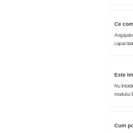
Ce com
Angajator
capacitate
Este im
Nu întotde
modului î
Cum po