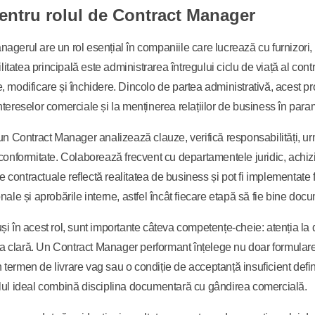
entru rolul de Contract Manager
Atenție la detalii
Asistent achiziții și contr
agerul are un rol esențial în companiile care lucrează cu furnizori, c
Coordonator administrativ
tatea principală este administrarea întregului ciclu de viață al contr
, modificare și închidere. Dincolo de partea administrativă, acest prof
ntereselor comerciale și la menținerea relațiilor de business în parame
 un Contract Manager analizează clauze, verifică responsabilități, urm
 conformitate. Colaborează frecvent cu departamentele juridic, achiziț
contractuale reflectă realitatea de business și pot fi implementate
onale și aprobările interne, astfel încât fiecare etapă să fie bine doc
și în acest rol, sunt importante câteva competențe-cheie: atenția la 
clară. Un Contract Manager performant înțelege nu doar formularea cl
termen de livrare vag sau o condiție de acceptanță insuficient defin
ilul ideal combină disciplina documentară cu gândirea comercială.