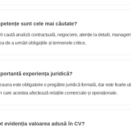
petențe sunt cele mai căutate?
ii caută analiză contractuală, negociere, atenție la detalii, manag
a de a urmări obligațiile și termenele critice.
portantă experiența juridică?
auna este obligatorie o pregătire juridică formală, dar este foarte uti
n care acestea afectează relațiile comerciale și operaționale.
t evidenția valoarea adusă în CV?