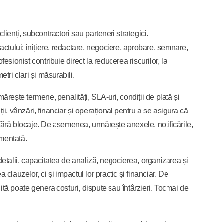
acte - BuildPro Solutions
lienți, subcontractori sau parteneri strategici.
 - Nova Industrial Services
actului: inițiere, redactare, negociere, aprobare, semnare,
esionist contribuie direct la reducerea riscurilor, la
tri clari și măsurabili.
ărește termene, penalități, SLA-uri, condiții de plată și
ii, vânzări, financiar și operațional pentru a se asigura că
 fără blocaje. De asemenea, urmărește anexele, notificările,
umentată.
detalii, capacitatea de analiză, negocierea, organizarea și
auzelor, ci și impactul lor practic și financiar. De
ită poate genera costuri, dispute sau întârzieri. Tocmai de