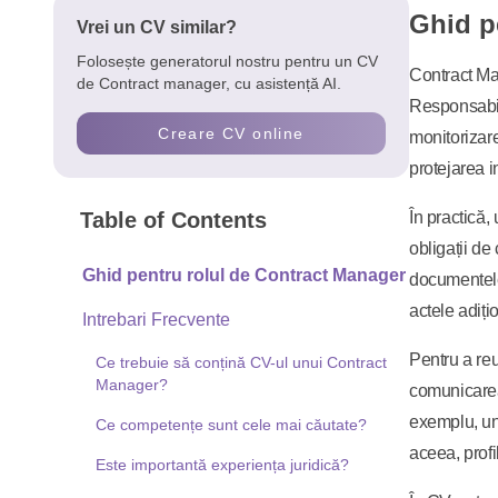
Ghid p
Vrei un CV similar?
Folosește generatorul nostru pentru un CV
Contract Man
de Contract manager, cu asistență AI.
Responsabili
Creare CV online
monitorizare
protejarea i
Table of Contents
În practică,
obligații de
Ghid pentru rolul de Contract Manager
documentele 
actele adiți
Intrebari Frecvente
Pentru a reu
Ce trebuie să conțină CV-ul unui Contract
Manager?
comunicarea 
exemplu, un 
Ce competențe sunt cele mai căutate?
aceea, prof
Este importantă experiența juridică?