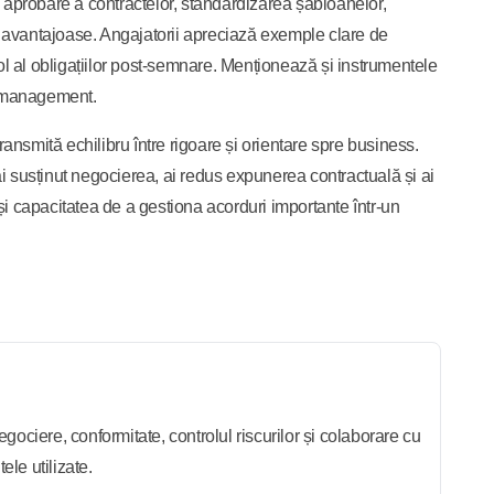
 aprobare a contractelor, standardizarea șabloanelor,
ii avantajoase. Angajatorii apreciază exemple clare de
ol al obligațiilor post-semnare. Menționează și instrumentele
e management.
ansmită echilibru între rigoare și orientare spre business.
 ai susținut negocierea, ai redus expunerea contractuală și ai
 și capacitatea de a gestiona acorduri importante într-un
gociere, conformitate, controlul riscurilor și colaborare cu
le utilizate.