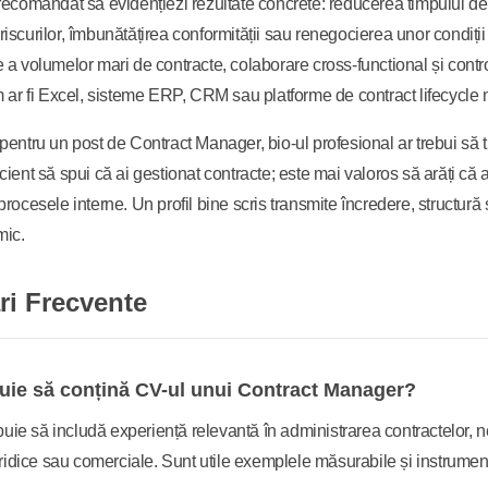
recomandat să evidențiezi rezultate concrete: reducerea timpului de
iscurilor, îmbunătățirea conformității sau renegocierea unor condiț
 a volumelor mari de contracte, colaborare cross-functional și contr
um ar fi Excel, sisteme ERP, CRM sau platforme de contract lifecycl
pentru un post de Contract Manager, bio-ul profesional ar trebui să tr
cient să spui că ai gestionat contracte; este mai valoros să arăți că
procesele interne. Un profil bine scris transmite încredere, structură
mic.
ri Frecvente
uie să conțină CV-ul unui Contract Manager?
buie să includă experiență relevantă în administrarea contractelor, ne
ridice sau comerciale. Sunt utile exemplele măsurabile și instrumente