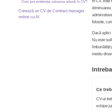
În CV, este 
Cum pot evidenția valoarea adusă în CV?
diminuarea r
Creează un CV de Contract manager
administrare
online cu AI
folosite, c
Dacă aplici 
Nu este sufi
îmbunătățit 
mediu dina
Intreba
Ce treb
CV-ul tre
echipe ju