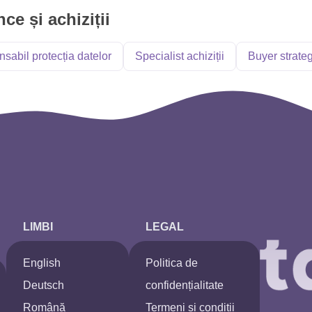
e și achiziții
sabil protecția datelor
Specialist achiziții
Buyer strateg
LIMBI
LEGAL
English
Politica de
Deutsch
confidențialitate
Română
Termeni și condiții