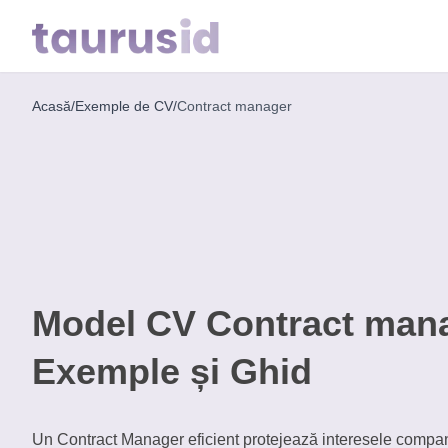
Acasă
/
Exemple de CV
/
Contract manager
Home
Inspirație
pentru
carieră
Exemple
CV
Model CV Contract man
Exemple și Ghid
Instrumente
Gratuite
Un Contract Manager eficient protejează interesele compani