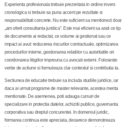
Experienta profesionala trebuie prezentata in ordine invers
cronologica si trebuie sa puna accent pe rezultate si
responsabilitati concrete. Nu este suficient sa mentionezi doar
„am oferit consultanta juridica”. Este mai eficient sa arati ce tip
de documente ai redactat, ce volume ai gestionat sau ce
impact ai avut: reducerea riscurilor contractuale, optimizarea
procedurilor interne, gestionarea relatiilor cu autoritatile ori
coordonarea litigiilor impreuna cu avocati externi. Foloseste
verbe de actiune si formuleaza clar contextul si contributia ta.
Sectiunea de educatie trebuie sa includa studiile juridice, iar
daca ai urmat programe de master relevante, acestea merita
mentionate. De asemenea, poti adauga cursuri de
specializare in protectia datelor, achizitii publice, guvernanta
corporativa sau dreptul concurentei. In domeniul juridic,
formarea continua este apreciata, deoarece demonstreaza