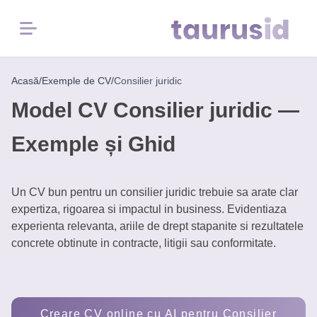
Menu
Acasă
/
Exemple de CV
/
Consilier juridic
Home
Model CV Consilier juridic —
Inspirație
Exemple și Ghid
pentru
carieră
Un CV bun pentru un consilier juridic trebuie sa arate clar
Exemple
expertiza, rigoarea si impactul in business. Evidentiaza
CV
experienta relevanta, ariile de drept stapanite si rezultatele
concrete obtinute in contracte, litigii sau conformitate.
Instrumente
Gratuite
Creare CV online cu AI pentru Consilier