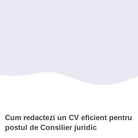
Cercetare juridica
Drept civil
Operare RECOM si portaluri juridice
Microsoft Office
Gestionare documente
Intern juridic - Cabinet Individual de Avocatura Radu Ionescu
Asistent juridic - SC Lex Support SRL
Cum redactezi un CV eficient pentru
postul de Consilier juridic