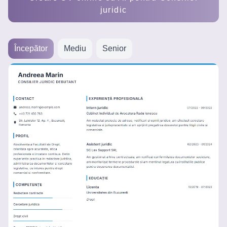
Creează
juridic
un CV
Începător
Mediu
Senior