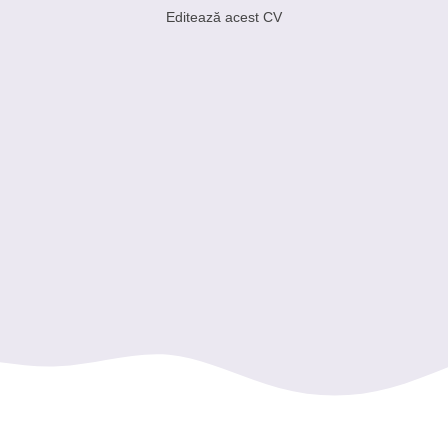
Editează acest CV
Andrei Popescu - Analist risc
Analist risc la inceput de cariera, cu baza solida in finante, an
Analiza risc de credit
Excel avansat
Analiza financiara
Raportare si documentare
Atentie la detalii
SQL de baza
Junior Analist risc - Banca Comerciala Nova
Intern analiza financiara - FinPro Advisory