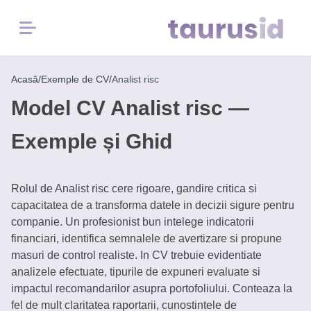
Menu
Acasă
/
Exemple de CV
/
Analist risc
Home
Model CV Analist risc —
Inspirație
Exemple și Ghid
pentru
carieră
Rolul de Analist risc cere rigoare, gandire critica si
Exemple
capacitatea de a transforma datele in decizii sigure pentru
CV
companie. Un profesionist bun intelege indicatorii
financiari, identifica semnalele de avertizare si propune
Instrumente
masuri de control realiste. In CV trebuie evidentiate
Gratuite
analizele efectuate, tipurile de expuneri evaluate si
impactul recomandarilor asupra portofoliului. Conteaza la
fel de mult claritatea raportarii, cunostintele de