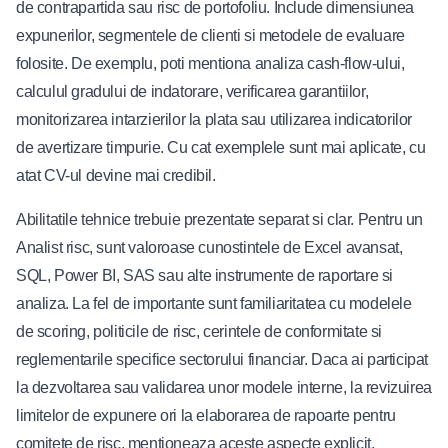
de contrapartida sau risc de portofoliu. Include dimensiunea
expunerilor, segmentele de clienti si metodele de evaluare
folosite. De exemplu, poti mentiona analiza cash-flow-ului,
calculul gradului de indatorare, verificarea garantiilor,
monitorizarea intarzierilor la plata sau utilizarea indicatorilor
de avertizare timpurie. Cu cat exemplele sunt mai aplicate, cu
atat CV-ul devine mai credibil.
Abilitatile tehnice trebuie prezentate separat si clar. Pentru un
Analist risc, sunt valoroase cunostintele de Excel avansat,
SQL, Power BI, SAS sau alte instrumente de raportare si
analiza. La fel de importante sunt familiaritatea cu modelele
de scoring, politicile de risc, cerintele de conformitate si
reglementarile specifice sectorului financiar. Daca ai participat
la dezvoltarea sau validarea unor modele interne, la revizuirea
limitelor de expunere ori la elaborarea de rapoarte pentru
comitete de risc, mentioneaza aceste aspecte explicit.