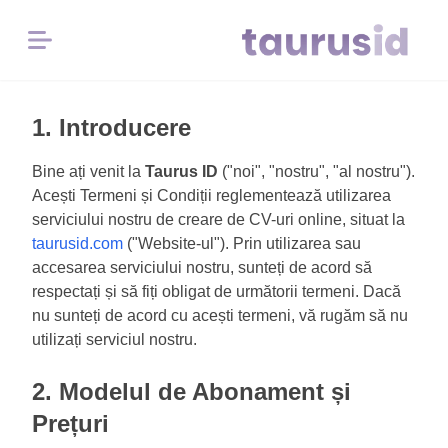
Menu
Home
1. Introducere
Bine ați venit la
Taurus ID
("noi", "nostru", "al nostru").
Inspirație
Acești Termeni și Condiții reglementează utilizarea
pentru
serviciului nostru de creare de CV-uri online, situat la
carieră
taurusid.com
("Website-ul"). Prin utilizarea sau
accesarea serviciului nostru, sunteți de acord să
Exemple
respectați și să fiți obligat de următorii termeni. Dacă
CV
nu sunteți de acord cu acești termeni, vă rugăm să nu
utilizați serviciul nostru.
Instrumente
2. Modelul de Abonament și
Gratuite
Prețuri