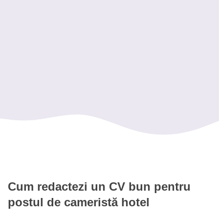
Atenție la detalii
Gestionarea lenjeriei
Comunicare cu oaspeții
Utilizarea produselor profesionale de curățenie
Cameristă hotel - Hotel Central Brașov
Lucrător curățenie - Pensiunea Andra
Cum redactezi un CV bun pentru
postul de cameristă hotel