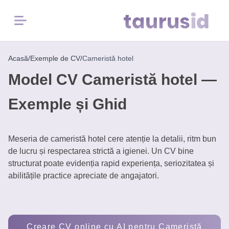
Menu
Acasă
/
Exemple de CV
/
Cameristă hotel
Home
Model CV Cameristă hotel —
Inspirație
Exemple și Ghid
pentru
carieră
Meseria de cameristă hotel cere atenție la detalii, ritm bun
Exemple
de lucru și respectarea strictă a igienei. Un CV bine
CV
structurat poate evidenția rapid experiența, seriozitatea și
abilitățile practice apreciate de angajatori.
Instrumente
Gratuite
Creare CV online cu AI pentru Cameristă