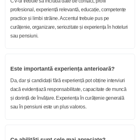
CV-ul trebuie să includă date de contact, profil
profesional, experiență relevantă, educație, competențe
practice și limbi străine. Accentul trebuie pus pe
curățenie, organizare, seriozitate și experiența în hoteluri
sau pensiuni.
Este importantă experiența anterioară?
Da, dar și candidații fără experiență pot obține interviuri
dacă evidențiază responsabilitate, capacitate de muncă
și dorință de învățare. Experiența în curățenie generală
sau în pensiuni este un plus valoros.
Ce abilități sunt cele mai apreciate?