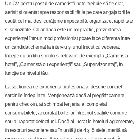
Un CV pentru postul de cameristă hotel trebuie să fie clar,
aerisit și orientat spre responsabilitățile pe care angajatorii le
caută cel mai des: curățenie impecabilă, organizare, rapiditate
și seriozitate. Chiar dacă este un rol practic, prezentarea
experienței într-un mod profesionist poate face diferența între
un candidat chemat la interviu și unul trecut cu vederea.
Începe cu un titlu simplu și relevant, de exemplu „Cameristă
hotel”, „Cameristă cu experiență” sau „Supervizor etaj”, în
funcție de nivelul tău.
La secțiunea de experiență profesională, descrie concret
sarcinile îndeplinite. Menționează dacă ai pregătit camere
pentru check-in, ai schimbat lenjeria, ai completat
consumabilele, ai curățat băile, ai întreținut spațiile comune
sau ai raportat defecțiuni. Dacă ai lucrat în hoteluri aglomerate,
în resorturi sezoniere sau în unități de 4 și 5 stele, merită să
precizezi acest lucru. Angajatorii apreciază experiența în