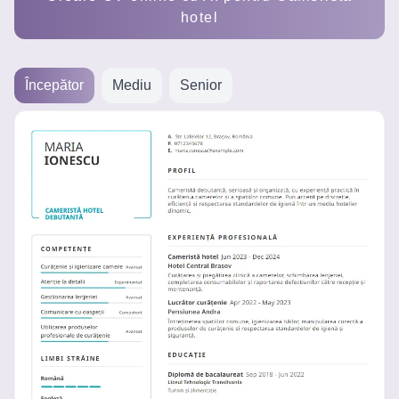
Creează
hotel
un CV
Începător
Mediu
Senior