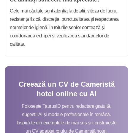
Cele mai căutate sunt atenția la detalii, viteza de lucru,
rezistența fizică, discreția, punctualitatea și respectarea
normelor de igienă. În rolurile senior contează și
coordonarea echipei și verificarea standardelor de
calitate.
Creează un CV de Cameristă
hotel online cu AI
Folosește TaurusID pentru redactare gratuită,
sugestii AI și modele profesionale în română.
Inspiră-te din exemplele de mai sus și construiește
un CV adaptat rolului de Cameristă hotel.