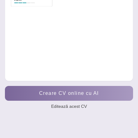
Creare CV online cu AI
Editează acest CV
Maria Ionescu - Cameristă hotel debutantă
Cameristă debutantă, serioasă și organizată, cu experiență pra
Curățenie și igienizare camere