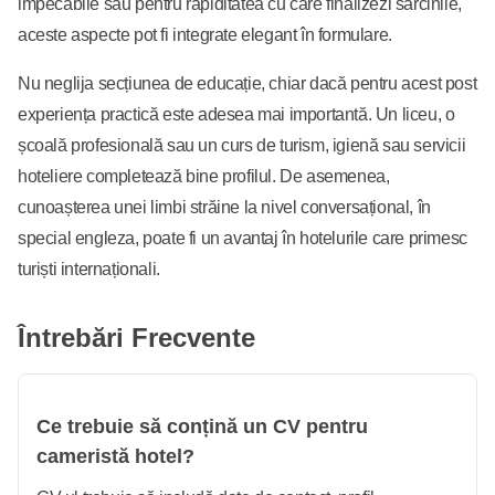
impecabile sau pentru rapiditatea cu care finalizezi sarcinile,
aceste aspecte pot fi integrate elegant în formulare.
Nu neglija secțiunea de educație, chiar dacă pentru acest post
experiența practică este adesea mai importantă. Un liceu, o
școală profesională sau un curs de turism, igienă sau servicii
hoteliere completează bine profilul. De asemenea,
cunoașterea unei limbi străine la nivel conversațional, în
special engleza, poate fi un avantaj în hotelurile care primesc
turiști internaționali.
Întrebări Frecvente
Ce trebuie să conțină un CV pentru
cameristă hotel?