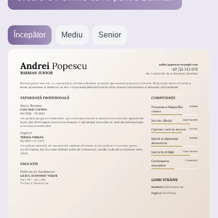
Creează
un CV
Începător
Mediu
Senior