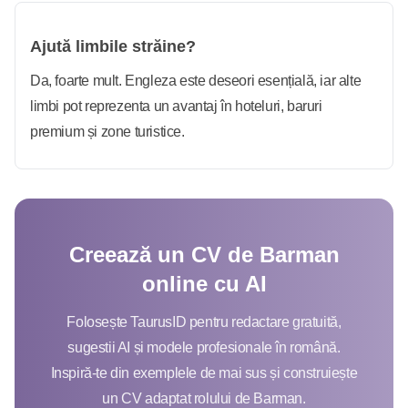
Ajută limbile străine?
Da, foarte mult. Engleza este deseori esențială, iar alte
limbi pot reprezenta un avantaj în hoteluri, baruri
premium și zone turistice.
Creează un CV de Barman
online cu AI
Folosește TaurusID pentru redactare gratuită,
sugestii AI și modele profesionale în română.
Inspiră-te din exemplele de mai sus și construiește
un CV adaptat rolului de Barman.