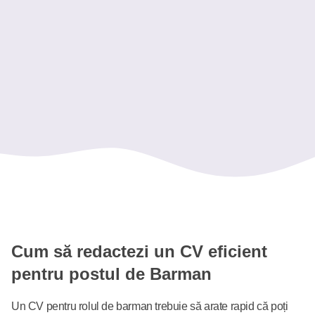
Operare casă de marcat
Igienă și siguranță alimentară
Lucru în echipă
Gestionarea stocurilor
Ajutor Barman - Cafe Bar Central
Ospătar - Terasa Urbană
Cum să redactezi un CV eficient
pentru postul de Barman
Un CV pentru rolul de barman trebuie să arate rapid că poți