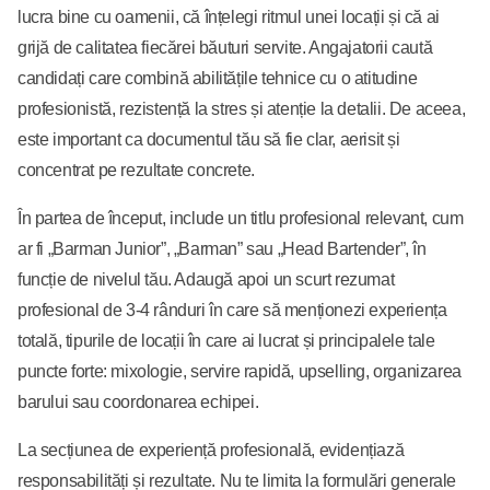
lucra bine cu oamenii, că înțelegi ritmul unei locații și că ai
grijă de calitatea fiecărei băuturi servite. Angajatorii caută
candidați care combină abilitățile tehnice cu o atitudine
profesionistă, rezistență la stres și atenție la detalii. De aceea,
este important ca documentul tău să fie clar, aerisit și
concentrat pe rezultate concrete.
În partea de început, include un titlu profesional relevant, cum
ar fi „Barman Junior”, „Barman” sau „Head Bartender”, în
funcție de nivelul tău. Adaugă apoi un scurt rezumat
profesional de 3-4 rânduri în care să menționezi experiența
totală, tipurile de locații în care ai lucrat și principalele tale
puncte forte: mixologie, servire rapidă, upselling, organizarea
barului sau coordonarea echipei.
La secțiunea de experiență profesională, evidențiază
responsabilități și rezultate. Nu te limita la formulări generale