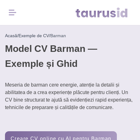
Menu
Acasă
/
Exemple de CV
/
Barman
Home
Model CV Barman —
Inspirație
Exemple și Ghid
pentru
carieră
Meseria de barman cere energie, atenție la detalii și
Exemple
abilitatea de a crea experiențe plăcute pentru clienți. Un
CV
CV bine structurat te ajută să evidențiezi rapid experiența,
tehnicile de preparare și calitățile de comunicare.
Instrumente
Gratuite
Creare CV online cu AI pentru Barman