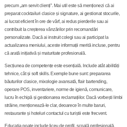
precum „am servit clienți”. Mai util este să menționezi că ai
preparat cocktailuri clasice și signature, ai gestionat stocurile,
ai lucrat eficient în ore de vârf, ai redus pierderile sau ai
contribuit la creșterea vânzărilor prin recomandări
personalizate. Dacă ai instruit colegi sau ai participat la
actualizarea meniului, aceste informații merită incluse, pentru
că arată inițiativă și maturitate profesională.
Secțiunea de competențe este esențială. Include atât abilități
tehnice, cât și soft skills. Exemple bune sunt: prepararea
băuturilor clasice, mixologie avansată, flair bartending,
operare POS, inventariere, norme de igienă, comunicare,
lucru în echipă și gestionarea reclamațiilor. Dacă vorbești limbi
străine, menționează-le clar, deoarece în multe baruri,
restaurante și hoteluri contactul cu turiștii este frecvent.
Educația poate include liceu de profil, școală profesională,