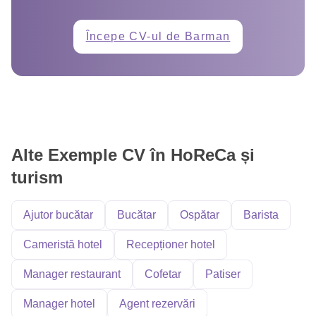
Începe CV-ul de Barman
Alte Exemple CV în HoReCa și
turism
Ajutor bucătar
Bucătar
Ospătar
Barista
Cameristă hotel
Recepționer hotel
Manager restaurant
Cofetar
Patiser
Manager hotel
Agent rezervări