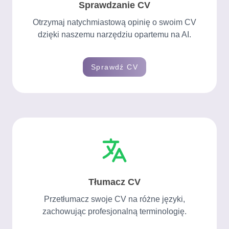
Sprawdzanie CV
Stwórz
CV
Otrzymaj natychmiastową opinię o swoim CV
dzięki naszemu narzędziu opartemu na AI.
Sprawdź CV
Tłumacz CV
Przetłumacz swoje CV na różne języki,
zachowując profesjonalną terminologię.