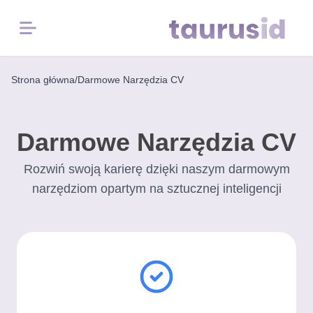
Menu
Strona główna
/
Darmowe Narzędzia CV
Strona
główna
Darmowe Narzędzia CV
Inspiracja
zawodowa
Rozwiń swoją karierę dzięki naszym darmowym
narzędziom opartym na sztucznej inteligencji
Przykłady
CV
Darmowe
Narzędzia