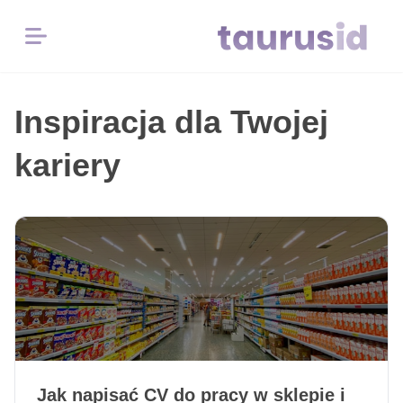
Menu
Strona
Inspiracja dla Twojej
główna
kariery
Inspiracja
zawodowa
Przykłady
CV
Darmowe
Narzędzia
Jak napisać CV do pracy w sklepie i