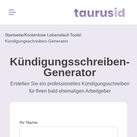
Menü
Startseite
/
Kostenlose Lebenslauf-Tools
/
Startseite
Kündigungsschreiben-Generator
Karriere-
Kündigungsschreiben-
Inspiration
Generator
Lebenslauf-
Erstellen Sie ein professionelles Kündigungsschreiben
Beispiele
für Ihren bald ehemaligen Arbeitgeber
Kostenlose
Tools
Ihr Name
Lebenslauf