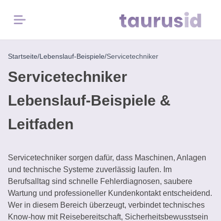
Menü
Startseite
/
Lebenslauf-Beispiele
/
Servicetechniker
Startseite
Servicetechniker
Karriere-
Lebenslauf-Beispiele &
Inspiration
Leitfaden
Lebenslauf-
Beispiele
Servicetechniker sorgen dafür, dass Maschinen, Anlagen
Kostenlose
und technische Systeme zuverlässig laufen. Im
Tools
Berufsalltag sind schnelle Fehlerdiagnosen, saubere
Wartung und professioneller Kundenkontakt entscheidend.
Wer in diesem Bereich überzeugt, verbindet technisches
Know-how mit Reisebereitschaft, Sicherheitsbewusstsein
Lebenslauf