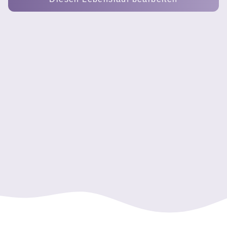
Jonas Becker - Servicetechniker
Motivierter Servicetechniker mit solider Ausbildung im Berei
Fehlerdiagnose
Wartung und Instandhaltung
Elektrotechnik
Kundenservice
Technische Dokumentation
MS Office
Servicetechniker - ElektroService Ruhr GmbH
Technischer Mitarbeiter Montage - Maschinenbau Krüger G