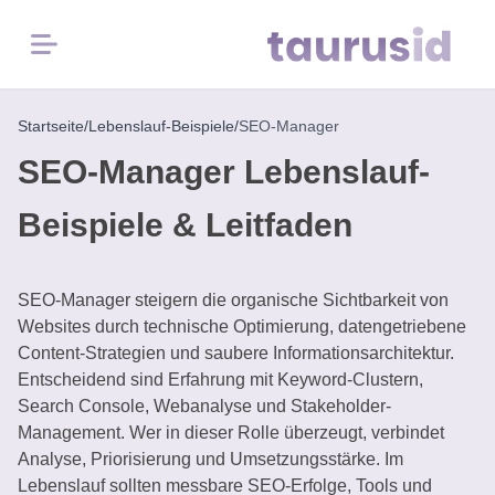
Menü
Startseite
/
Lebenslauf-Beispiele
/
SEO-Manager
Startseite
SEO-Manager Lebenslauf-
Karriere-
Beispiele & Leitfaden
Inspiration
Lebenslauf-
SEO-Manager steigern die organische Sichtbarkeit von
Beispiele
Websites durch technische Optimierung, datengetriebene
Content-Strategien und saubere Informationsarchitektur.
Kostenlose
Entscheidend sind Erfahrung mit Keyword-Clustern,
Tools
Search Console, Webanalyse und Stakeholder-
Management. Wer in dieser Rolle überzeugt, verbindet
Analyse, Priorisierung und Umsetzungsstärke. Im
Lebenslauf sollten messbare SEO-Erfolge, Tools und
Lebenslauf