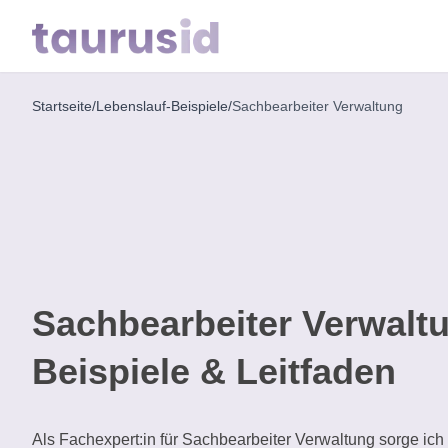
Startseite
/
Lebenslauf-Beispiele
/
Sachbearbeiter Verwaltung
Startseite
Karriere-
Inspiration
Lebenslauf-
Beispiele
Sachbearbeiter Verwalt
Kostenlose
Beispiele & Leitfaden
Tools
Als Fachexpert:in für Sachbearbeiter Verwaltung sorge ich f
Lebenslauf