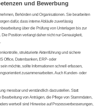
mpetenzen und Bewerbung
ezirksamt Friedrichshain-Kreuzberg
- Servicebüro Nord GmbH
ernehmen, Behörden und Organisationen. Sie bearbeiten
orgen dafür, dass interne Abläufe zuverlässig
nbearbeitung über die Prüfung von Unterlagen bis zur
ie Position verlangt daher nicht nur Genauigkeit,
.
nkontrolle, strukturierte Aktenführung und sichere
 MS Office, Datenbanken, ERP- oder
n möchte, sollte Informationen schnell erfassen,
ngsorientiert zusammenarbeiten. Auch Kunden- oder
ng messbar und verständlich darzustellen. Statt
ie Bearbeitung von Anträgen, die Pflege von Stammdaten,
ders wertvoll sind Hinweise auf Prozessverbesserungen,