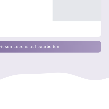
iesen Lebenslauf bearbeiten
hbearbeiter Verwaltung
orientierte Sachbearbeiterin Verwaltung mit solider kaufmännis
trolle
ndenz
ervice