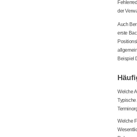
Fehlerred
der Verwa
Auch Beru
erste Bac
Position
allgemein
Beispiel 
Häufi
Welche A
Typische
Terminorg
Welche F
Wesentlic