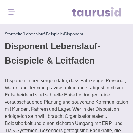
Menü
Startseite
/
Lebenslauf-Beispiele
/
Disponent
Startseite
Disponent Lebenslauf-
Karriere-
Beispiele & Leitfaden
Inspiration
Lebenslauf-
Disponent:innen sorgen dafür, dass Fahrzeuge, Personal,
Beispiele
Waren und Termine präzise aufeinander abgestimmt sind.
Entscheidend sind schnelle Entscheidungen, eine
Kostenlose
vorausschauende Planung und souveräne Kommunikation
Tools
mit Kunden, Fahrern und Lager. Wer in der Disposition
erfolgreich sein will, braucht Organisationstalent,
Belastbarkeit und einen sicheren Umgang mit ERP- und
TMS-Systemen. Besonders gefragt sind Fachkräfte, die
Lebenslauf