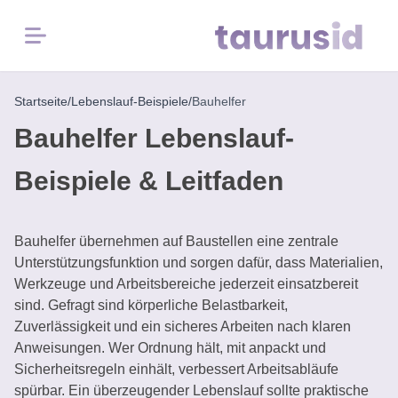
Menü
Startseite
/
Lebenslauf-Beispiele
/
Bauhelfer
Startseite
Bauhelfer Lebenslauf-
Karriere-
Beispiele & Leitfaden
Inspiration
Lebenslauf-
Bauhelfer übernehmen auf Baustellen eine zentrale
Beispiele
Unterstützungsfunktion und sorgen dafür, dass Materialien,
Werkzeuge und Arbeitsbereiche jederzeit einsatzbereit
Kostenlose
sind. Gefragt sind körperliche Belastbarkeit,
Tools
Zuverlässigkeit und ein sicheres Arbeiten nach klaren
Anweisungen. Wer Ordnung hält, mit anpackt und
Sicherheitsregeln einhält, verbessert Arbeitsabläufe
spürbar. Ein überzeugender Lebenslauf sollte praktische
Lebenslauf