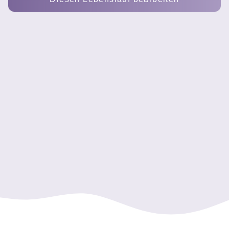
Lisa Neumann - Backoffice-Mitarbeiterin
Strukturierte Backoffice-Mitarbeiterin mit kaufmännischer Au
Dokumentenmanagement
Terminorganisation
MS Office
Datenpflege
Korrespondenz
Rechnungsprüfung
Backoffice-Mitarbeiterin - Büroservice Adler GmbH
Sachbearbeiterin Administration - Meyer Logistik AG