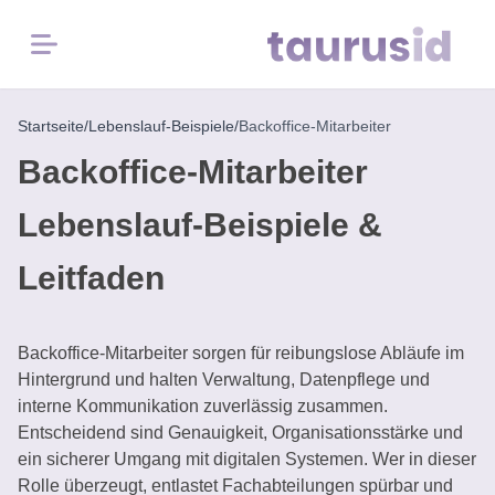
Menü
Startseite
/
Lebenslauf-Beispiele
/
Backoffice-Mitarbeiter
Startseite
Backoffice-Mitarbeiter
Karriere-
Lebenslauf-Beispiele &
Inspiration
Leitfaden
Lebenslauf-
Beispiele
Backoffice-Mitarbeiter sorgen für reibungslose Abläufe im
Kostenlose
Hintergrund und halten Verwaltung, Datenpflege und
Tools
interne Kommunikation zuverlässig zusammen.
Entscheidend sind Genauigkeit, Organisationsstärke und
ein sicherer Umgang mit digitalen Systemen. Wer in dieser
Rolle überzeugt, entlastet Fachabteilungen spürbar und
Lebenslauf