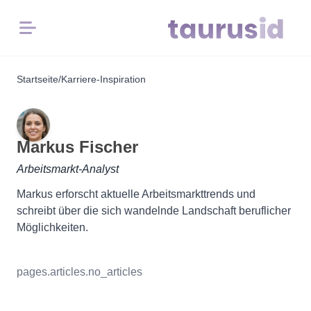
Menü
Startseite
/
Karriere-Inspiration
Startseite
Karriere-
Inspiration
Markus Fischer
Arbeitsmarkt-Analyst
Lebenslauf-
Markus erforscht aktuelle Arbeitsmarkttrends und
Beispiele
schreibt über die sich wandelnde Landschaft beruflicher
Möglichkeiten.
Kostenlose
Tools
pages.articles.no_articles
Lebenslauf